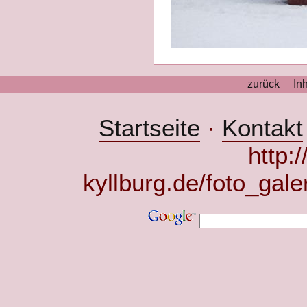
zurück
In
Startseite
·
Kontakt
http:
kyllburg.de/foto_gale